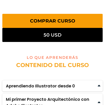
COMPRAR CURSO
50 USD
LO QUE APRENDERÁS
CONTENIDO DEL CURSO
Aprendiendo Illustrator desde 0
Qué es y para qué sirve Illustrator. la imagen
Mi primer Proyecto Arquitectónico con
vectorial