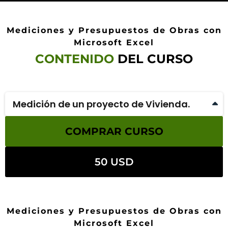
Mediciones y Presupuestos de Obras con
Microsoft Excel
CONTENIDO
DEL CURSO
Medición de un proyecto de Vivienda.
Te presentamos el proyecto
COMPRAR CURSO
Comenzando el presupuesto
Capítulo 1: Desmontaje y Demoliciones I
50 USD
Capítulo 1: Desmontajes y Demoliciones. II
Capítulo 2: Albañilería
Capítulo 3: Pavimentos y alicatado
Capítulo 4: Carpintería y cerrajería
Mediciones y Presupuestos de Obras con
Microsoft Excel
Capítulo 5: Electricidad. iluminación, voz y datos