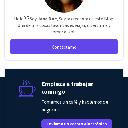
Hola 👋 Soy
Jane Doe
, Soy la creadora de este Blog.
Una de mis cosas favoritas es viajar, divertirme y
tomar el sol :)
Contáctame
Empieza a trabajar
conmigo
Tomemos un café y hablemos de
negocios.
Envíame un correo electrónico